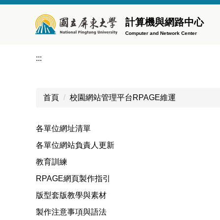
跳
到
計算機與網路中心
主
Computer and Network Center
要
內
:::
容
區
首頁
校園網站管理平台RPAGE維運
各單位網址清單
各單位網站負責人更新
教育訓練
RPAGE網頁製作指引
版型套版教學與素材
製作注意事項與語法