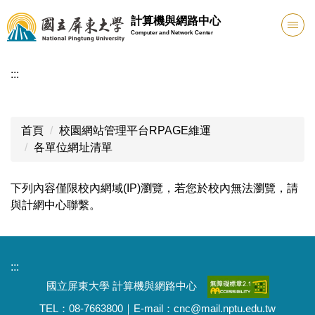
跳
計算機與網路中心
到
Computer and Network Center
主
要
:::
內
容
區
首頁
校園網站管理平台RPAGE維運
各單位網址清單
下列內容僅限校內網域(IP)瀏覽，若您於校內無法瀏覽，請
與計網中心聯繫。
:::
國立屏東大學 計算機與網路中心
TEL：08-7663800｜E-mail：cnc@mail.nptu.edu.tw