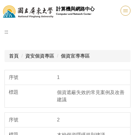
跳
計算機與網路中心
到
Computer and Network Center
主
要
:::
內
容
區
首頁
資安個資專區
個資宣導專區
1
個資遮蔽失效的常見案例及改善
建議
2
本校個資隱碼規則建議