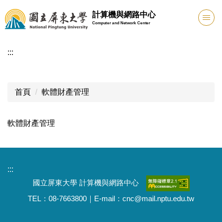
跳
計算機與網路中心
到
Computer and Network Center
主
要
:::
內
容
區
首頁
軟體財產管理
軟體財產管理
:::
國立屏東大學 計算機與網路中心
TEL：08-7663800｜E-mail：cnc@mail.nptu.edu.tw