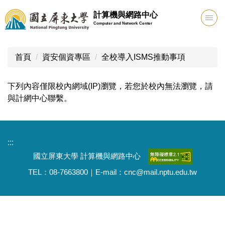
跳
計算機與網路中心
到
Computer and Network Center
主
要
內
首頁
資安個資專區
全校導入ISMS推動事項
容
區
下列內容僅限校內網域(IP)瀏覽，若您於校內無法瀏覽，請
與計網中心聯繫。
:::
國立屏東大學 計算機與網路中心
TEL：08-7663800｜E-mail：cnc@mail.nptu.edu.tw