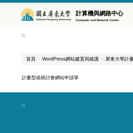
跳
到
計算機與網路中心
主
Computer and Network Center
要
內
:::
容
區
首頁
WordPress網站建置與維護
屏東大學計
計畫型或研討會網站申請單
:::