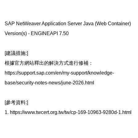
SAP NetWeaver Application Server Java (Web Container)
Version(s) - ENGINEAPI 7.50
[建議措施:]
根據官方網站釋出的解決方式進行修補：
https://support.sap.com/en/my-support/knowledge-
base/security-notes-news/june-2026.html
[參考資料:]
1. https://www.twcert.org.tw/tw/cp-169-10963-9280d-1.html