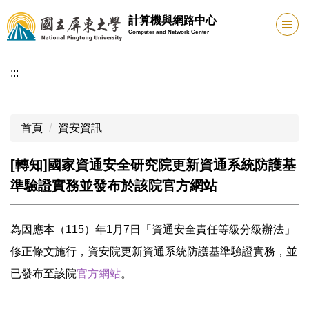
跳
計算機與網路中心
到
Computer and Network Center
主
要
:::
內
容
區
首頁
資安資訊
[轉知]國家資通安全研究院更新資通系統防護基
準驗證實務並發布於該院官方網站
為因應本（115）年1月7日「資通安全責任等級分級辦法」
修正條文施行，資安院更新資通系統防護基準驗證實務，並
已發布至該院
官方網站
。