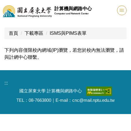
跳
計算機與網路中心
到
Computer and Network Center
主
要
內
首頁
下載專區
ISMS與PIMS表單
容
區
下列內容僅限校內網域(IP)瀏覽，若您於校內無法瀏覽，請
與計網中心聯繫。
:::
國立屏東大學 計算機與網路中心
TEL：08-7663800｜E-mail：cnc@mail.nptu.edu.tw