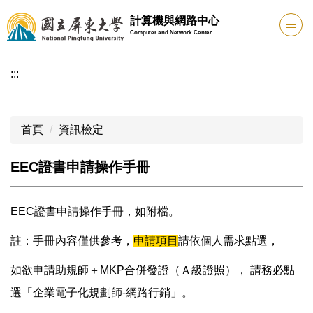
跳
計算機與網路中心
到
Computer and Network Center
主
要
:::
內
容
區
首頁
資訊檢定
EEC證書申請操作手冊
EEC證書申請操作手冊，如附檔。
註：手冊內容僅供參考，
申請項目
請依個人需求點選，
如欲申請助規師＋MKP合併發證（Ａ級證照）， 請務必點
選「企業電子化規劃師-網路行銷」。